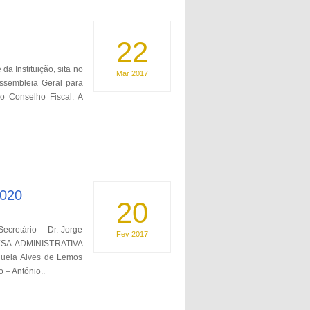
22
a Instituição, sita no
Mar
2017
Assembleia Geral para
o Conselho Fiscal. A
2020
20
cretário – Dr. Jorge
Fev
2017
MESA ADMINISTRATIVA
nuela Alves de Lemos
 – António..