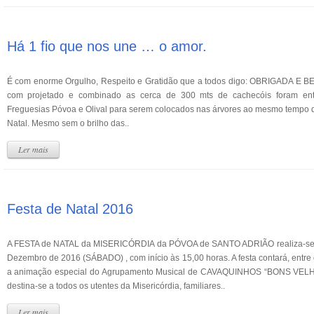
Há 1 fio que nos une … o amor.
É com enorme Orgulho, Respeito e Gratidão que a todos digo: OBRIGADA E 
com projetado e combinado as cerca de 300 mts de cachecóis foram en
Freguesias Póvoa e Olival para serem colocados nas árvores ao mesmo tempo 
Natal. Mesmo sem o brilho das..
Ler mais
Festa de Natal 2016
A FESTA de NATAL da MISERICÓRDIA da PÓVOA de SANTO ADRIÃO realiza-se 
Dezembro de 2016 (SÁBADO) , com início às 15,00 horas. A festa contará, entre o
a animação especial do Agrupamento Musical de CAVAQUINHOS “BONS VELH
destina-se a todos os utentes da Misericórdia, familiares..
Ler mais