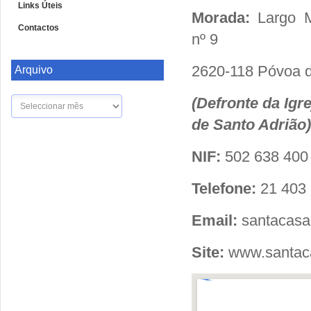
Links Úteis
Morada:
Largo M
Contactos
nº 9
2620-118 Póvoa d
Arquivo
(Defronte da Igr
Arquivo
de Santo Adrião)
NIF:
502 638 400
Telefone:
21 403
Email:
santacas
Site:
www.santac