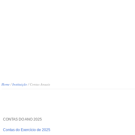
Notícias
C
Home
/
Instituição
/ Contas Anuais
Contas Anuais
CONTAS DO ANO 2025
Contas do Exercício de 2025