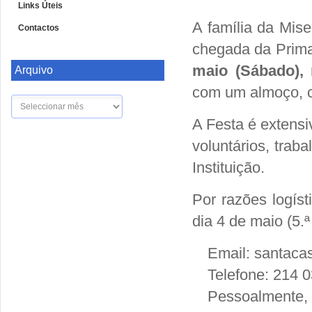
Links Úteis
A família da Mis
Contactos
chegada da Prima
maio (Sábado),
Arquivo
com um almoço, c
Arquivo
A Festa é extens
voluntários, trab
Instituição.
Por razões logís
dia 4 de maio (5.
Email: santac
Telefone: 214 
Pessoalmente, n