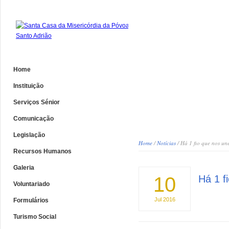
Home
Instituição
Serviços Sénior
Comunicação
Legislação
Home
/
Notícias
/ Há 1 fio que nos une
Recursos Humanos
Galeria
10
Há 1 f
Voluntariado
Jul
2016
Formulários
Turismo Social