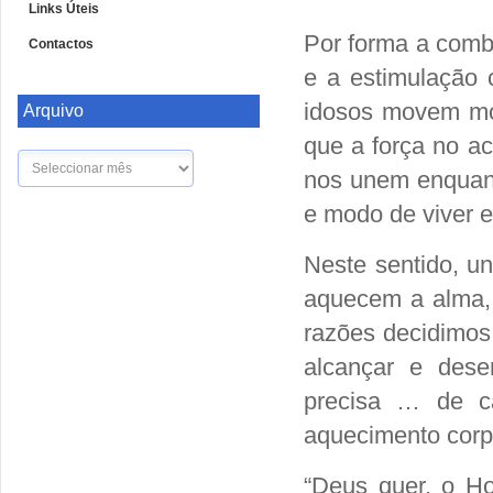
Links Úteis
Por forma a comba
Contactos
e a estimulação
idosos movem mon
Arquivo
que a força no ac
Arquivo
nos unem enquant
e modo de viver e
Neste sentido, u
aquecem a alma, 
razões decidimos
alcançar e des
precisa … de ca
aquecimento corpo
“Deus quer, o H