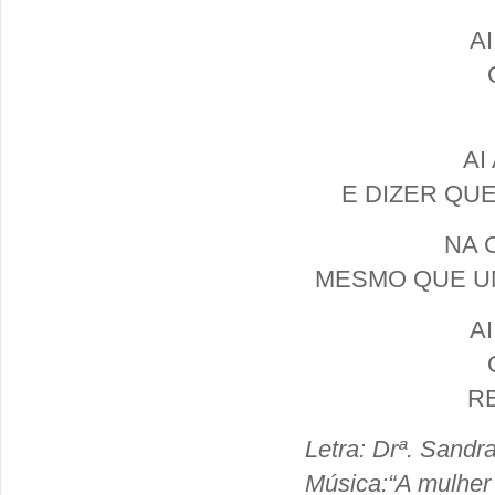
A
AI
E DIZER QUE
NA 
MESMO QUE U
A
R
Letra: Drª. Sand
Música:“A mulhe