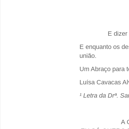
E dizer
E enquanto os de
união.
Um Abraço para t
Luísa Cavacas Al
¹ Letra da Drª. S
A 